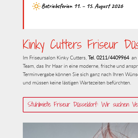
Betriebsferien 11. – 15. August 2026
In dieser Zeit sind wir nicht erreichbar. Ab dem
18.
Kinky Cutters Friseur Düs
Im Friseursalon Kinky Cutters,
Tel.
0211/4409964
an 
Team, das Ihr Haar in eine moderne, frische und ansp
Terminvergabe können Sie sich ganz nach Ihren Wün
und müssen keine lästigen Wartezeiten befürchten.
Stuhlmiete Friseur Düsseldorf: Wir suchen Ve