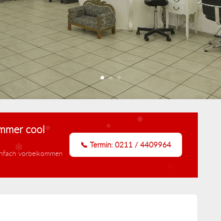
❄
ommer cool
❄
📞 Termin: 0211 / 4409964
einfach vorbeikommen
❄
❄
❄
❄