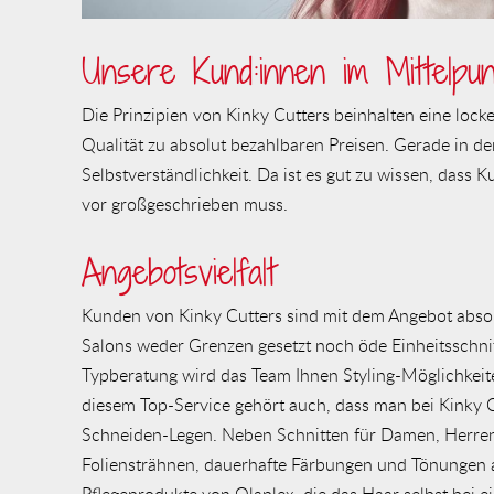
Unsere Kund:innen im Mittelpun
Die Prinzipien von Kinky Cutters beinhalten eine lock
Qualität zu absolut bezahlbaren Preisen. Gerade in de
Selbstverständlichkeit. Da ist es gut zu wissen, dass
vor großgeschrieben muss.
Angebotsvielfalt
Kunden von Kinky Cutters sind mit dem Angebot absolu
Salons weder Grenzen gesetzt noch öde Einheitsschni
Typberatung wird das Team Ihnen Styling-Möglichkeite
diesem Top-Service gehört auch, dass man bei Kinky
Schneiden-Legen. Neben Schnitten für Damen, Herren
Foliensträhnen, dauerhafte Färbungen und Tönungen a
Pflegeprodukte von Olaplex, die das Haar selbst bei 